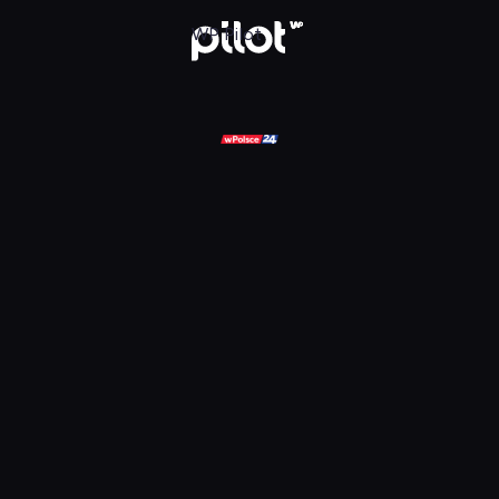
ądaj w WP Pilot
WP Pilot