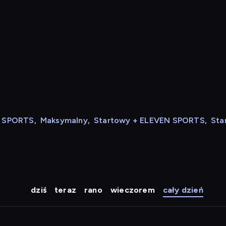
N SPORTS
,
Maksymalny
,
Startowy + ELEVEN SPORTS
,
Sta
dziś
teraz
rano
wieczorem
cały dzień