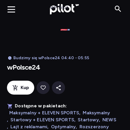
wPolsce24, Ogl
WP Pilot
Budzimy się wPolsce24 04:40 - 05:55
wPolsce24
Kup
Dostępne w pakietach:
Maksymalny + ELEVEN SPORTS
,
Maksymalny
,
Startowy + ELEVEN SPORTS
,
Startowy
,
NEWS
,
Lajt z reklamami
,
Optymalny
,
Rozszerzony