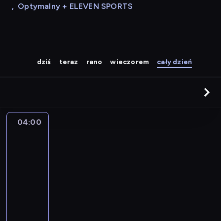
,
Optymalny + ELEVEN SPORTS
dziś
teraz
rano
wieczorem
cały dzień
04:00
Wiadomości
wPolsce24
04:00
-
04:35
program
informacyjny
P
r
e