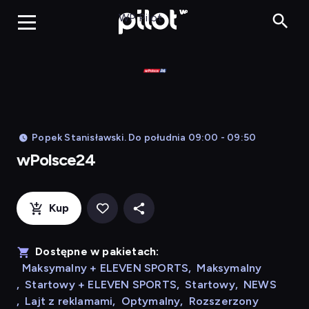
wPolsce24, Ogl
WP Pilot
Popek Stanisławski. Do południa 09:00 - 09:50
wPolsce24
Kup
Dostępne w pakietach:
Maksymalny + ELEVEN SPORTS
,
Maksymalny
,
Startowy + ELEVEN SPORTS
,
Startowy
,
NEWS
,
Lajt z reklamami
,
Optymalny
,
Rozszerzony