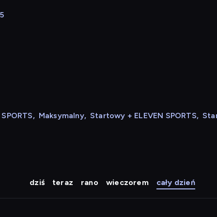
45
N SPORTS
,
Maksymalny
,
Startowy + ELEVEN SPORTS
,
Sta
dziś
teraz
rano
wieczorem
cały dzień