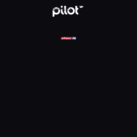
ądaj w WP Pilot
WP Pilot