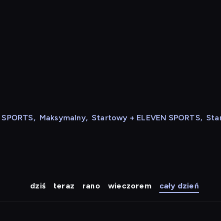
N SPORTS
,
Maksymalny
,
Startowy + ELEVEN SPORTS
,
Sta
dziś
teraz
rano
wieczorem
cały dzień