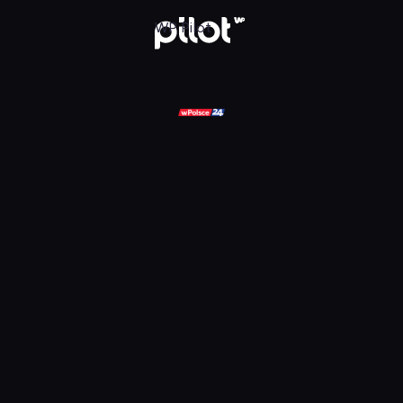
ądaj w WP Pilot
WP Pilot