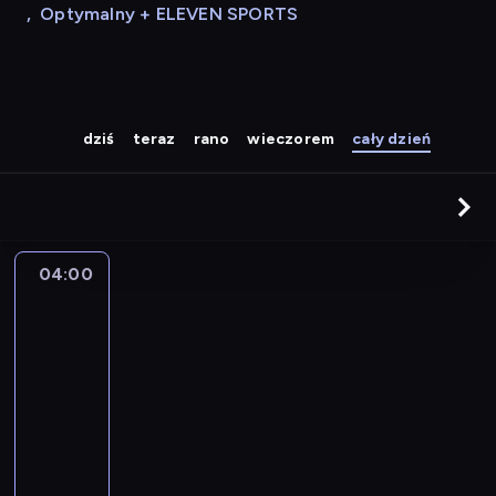
,
Optymalny + ELEVEN SPORTS
dziś
teraz
rano
wieczorem
cały dzień
04:00
Wiadomości
wPolsce24
04:00
-
04:35
program
informacyjny
P
r
e