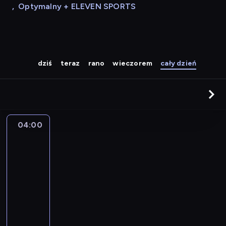
,
Optymalny + ELEVEN SPORTS
dziś
teraz
rano
wieczorem
cały dzień
04:00
Wiadomości
wPolsce24
04:00
-
04:35
program
informacyjny
P
r
e