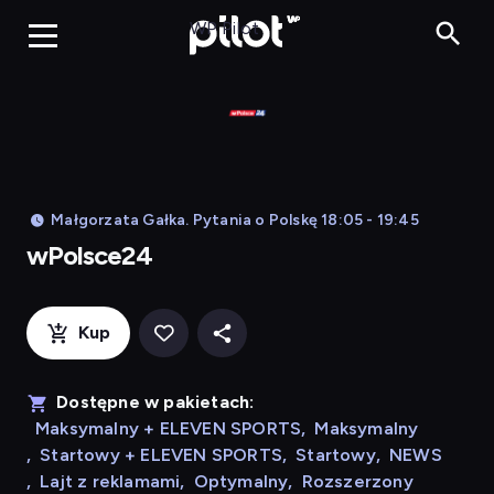
wPolsce24, Ogl
WP Pilot
Małgorzata Gałka. Pytania o Polskę 18:05 - 19:45
wPolsce24
Kup
Dostępne w pakietach:
Maksymalny + ELEVEN SPORTS
,
Maksymalny
,
Startowy + ELEVEN SPORTS
,
Startowy
,
NEWS
,
Lajt z reklamami
,
Optymalny
,
Rozszerzony