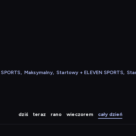
N SPORTS
,
Maksymalny
,
Startowy + ELEVEN SPORTS
,
Sta
dziś
teraz
rano
wieczorem
cały dzień