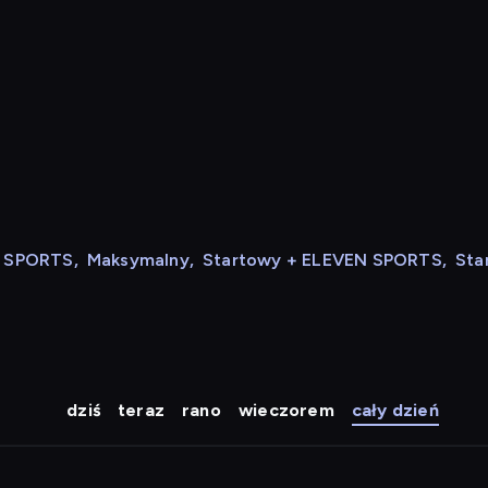
N SPORTS
,
Maksymalny
,
Startowy + ELEVEN SPORTS
,
Sta
dziś
teraz
rano
wieczorem
cały dzień