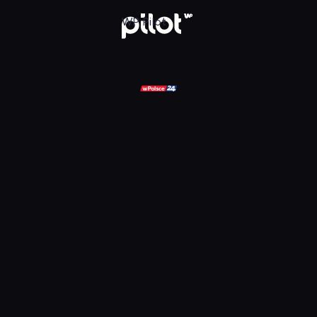
ądaj w WP Pilot
WP Pilot