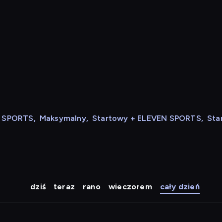
N SPORTS
,
Maksymalny
,
Startowy + ELEVEN SPORTS
,
Sta
dziś
teraz
rano
wieczorem
cały dzień