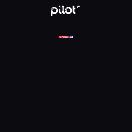
ądaj w WP Pilot
WP Pilot