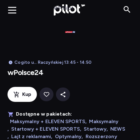
wPolsce24, Ogl
WP Pilot
Cogito u... Raczyńskiej 13:45 - 14:50
wPolsce24
Kup
Dostępne w pakietach:
Maksymalny + ELEVEN SPORTS
,
Maksymalny
,
Startowy + ELEVEN SPORTS
,
Startowy
,
NEWS
,
Lajt z reklamami
,
Optymalny
,
Rozszerzony