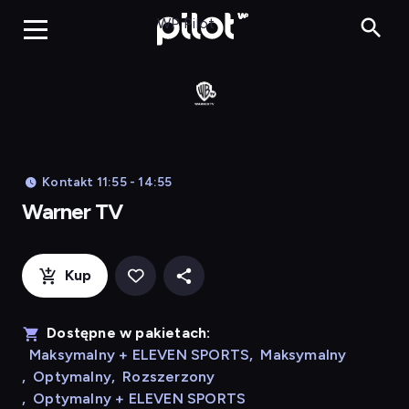
Warner TV, Oglą
WP Pilot
Kontakt 11:55 - 14:55
Warner TV
Kup
Dostępne w pakietach:
Maksymalny + ELEVEN SPORTS
,
Maksymalny
,
Optymalny
,
Rozszerzony
,
Optymalny + ELEVEN SPORTS