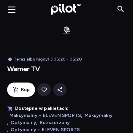
Warner TV, Oglą
WP Pilot
Teraz albo nigdy! 3 05:20 - 06:20
Warner TV
Kup
Dostępne w pakietach:
Maksymalny + ELEVEN SPORTS
,
Maksymalny
,
Optymalny
,
Rozszerzony
,
Optymalny + ELEVEN SPORTS