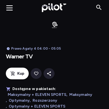
Warner TV, Oglą
WP Pilot
Prawo Agaty 4 04:00 - 05:05
Warner TV
Kup
Dostępne w pakietach:
Maksymalny + ELEVEN SPORTS
,
Maksymalny
,
Optymalny
,
Rozszerzony
,
Optymalny + ELEVEN SPORTS