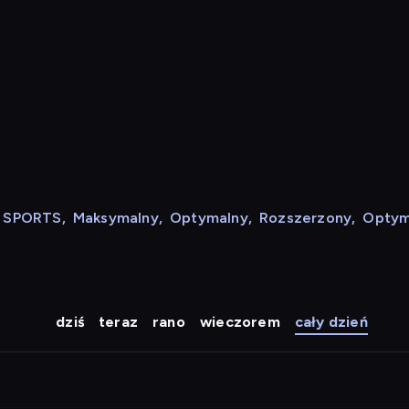
N SPORTS
,
Maksymalny
,
Optymalny
,
Rozszerzony
,
Optym
dziś
teraz
rano
wieczorem
cały dzień