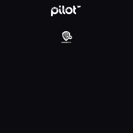
daj w WP Pilot
WP Pilot