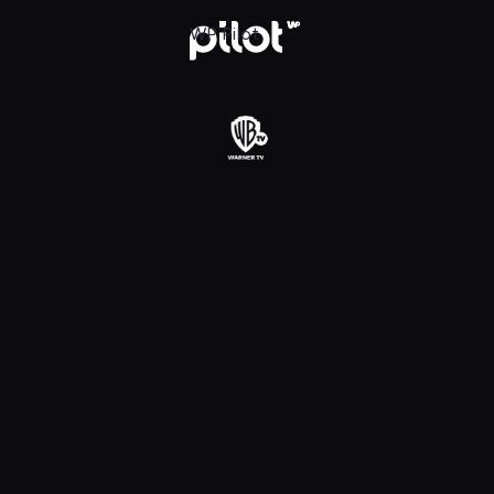
daj w WP Pilot
WP Pilot