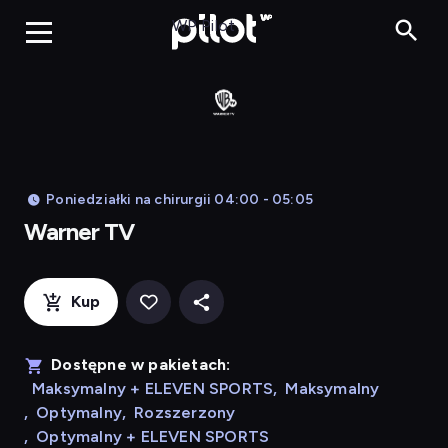
Warner TV, Oglą
WP Pilot
Poniedziałki na chirurgii 04:00 - 05:05
Warner TV
Kup
Dostępne w pakietach:
Maksymalny + ELEVEN SPORTS
,
Maksymalny
,
Optymalny
,
Rozszerzony
,
Optymalny + ELEVEN SPORTS