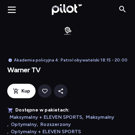
Warner TV, Oglą
WP Pilot
Akademia policyjna 4: Patrol obywatelski 18:15 - 20:00
Warner TV
Kup
Dostępne w pakietach:
Maksymalny + ELEVEN SPORTS
,
Maksymalny
,
Optymalny
,
Rozszerzony
,
Optymalny + ELEVEN SPORTS