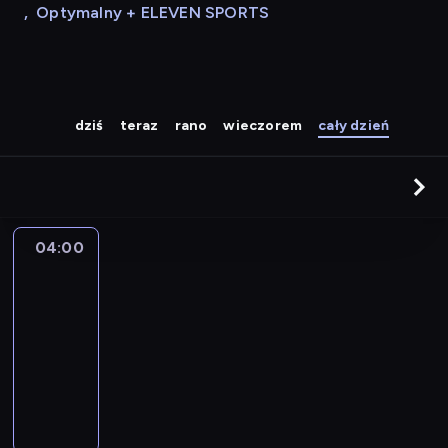
,
Optymalny + ELEVEN SPORTS
dziś
teraz
rano
wieczorem
cały dzień
04:00
Pierwsza
dama
04:00
-
04:45
telenowela
P
a
l
o