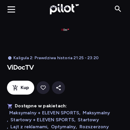
ViDocTV, Oglądaj
WP Pilot
Kaligula 2: Prawdziwa historia 21:25 - 23:20
ViDocTV
Kup
Dostępne w pakietach:
Maksymalny + ELEVEN SPORTS
,
Maksymalny
,
Startowy + ELEVEN SPORTS
,
Startowy
,
Lajt z reklamami
,
Optymalny
,
Rozszerzony