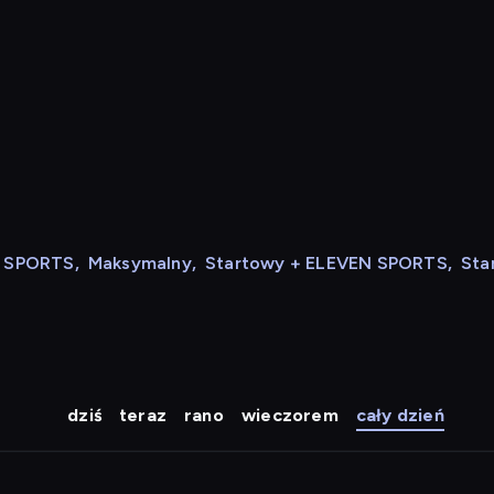
N SPORTS
,
Maksymalny
,
Startowy + ELEVEN SPORTS
,
Sta
dziś
teraz
rano
wieczorem
cały dzień