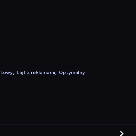
rtowy
,
Lajt z reklamami
,
Optymalny