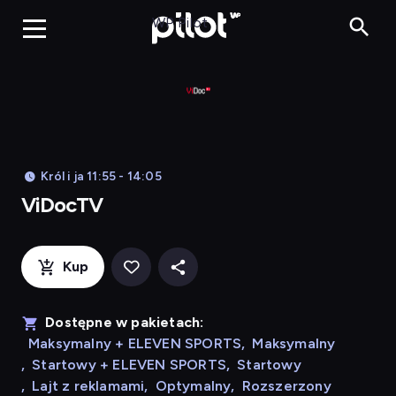
ViDocTV, Oglądaj
WP Pilot
Król i ja 11:55 - 14:05
ViDocTV
Kup
Dostępne w pakietach:
Maksymalny + ELEVEN SPORTS
,
Maksymalny
,
Startowy + ELEVEN SPORTS
,
Startowy
,
Lajt z reklamami
,
Optymalny
,
Rozszerzony