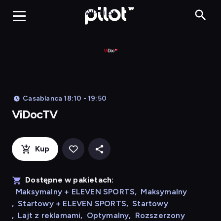
ViDocTV, Oglądaj
WP Pilot
Casablanca 18:10 - 19:50
ViDocTV
Kup
Dostępne w pakietach:
Maksymalny + ELEVEN SPORTS
,
Maksymalny
,
Startowy + ELEVEN SPORTS
,
Startowy
,
Lajt z reklamami
,
Optymalny
,
Rozszerzony