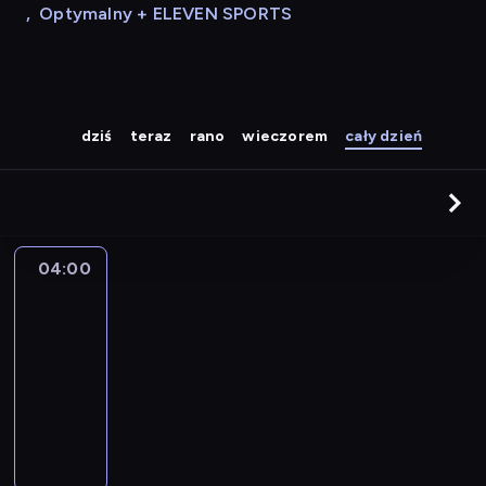
,
Optymalny + ELEVEN SPORTS
dziś
teraz
rano
wieczorem
cały dzień
04:00
Pierwsza
dama
04:00
-
04:45
telenowela
P
a
l
o