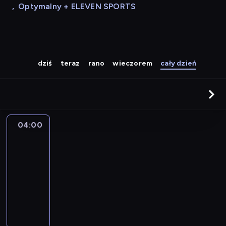
,
Optymalny + ELEVEN SPORTS
dziś
teraz
rano
wieczorem
cały dzień
04:00
Pierwsza
dama
04:00
-
04:45
telenowela
P
a
l
o