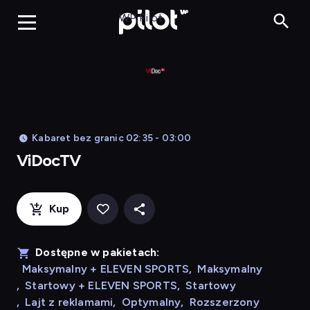
ViDocTV, Oglądaj
WP Pilot
Kabaret bez granic 02:35 - 03:00
ViDocTV
Kup
Dostępne w pakietach:
Maksymalny + ELEVEN SPORTS
,
Maksymalny
,
Startowy + ELEVEN SPORTS
,
Startowy
,
Lajt z reklamami
,
Optymalny
,
Rozszerzony