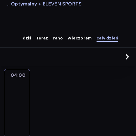
,
Optymalny + ELEVEN SPORTS
dziś
teraz
rano
wieczorem
cały dzień
04:00
Pierwsza
dama
04:00
-
04:45
telenowela
P
a
l
o