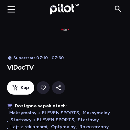
ViDocTV, Oglądaj
WP Pilot
Superstars 07:10 - 07:30
ViDocTV
Kup
Dostępne w pakietach:
Maksymalny + ELEVEN SPORTS
,
Maksymalny
,
Startowy + ELEVEN SPORTS
,
Startowy
,
Lajt z reklamami
,
Optymalny
,
Rozszerzony