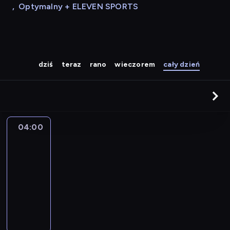
,
Optymalny + ELEVEN SPORTS
dziś
teraz
rano
wieczorem
cały dzień
04:00
Pierwsza
dama
04:00
-
04:45
telenowela
P
a
l
o