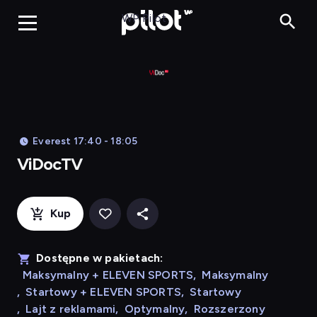
ViDocTV, Oglądaj
WP Pilot
Everest 17:40 - 18:05
ViDocTV
Kup
Dostępne w pakietach:
Maksymalny + ELEVEN SPORTS
,
Maksymalny
,
Startowy + ELEVEN SPORTS
,
Startowy
,
Lajt z reklamami
,
Optymalny
,
Rozszerzony