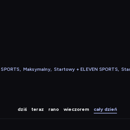
N SPORTS
,
Maksymalny
,
Startowy + ELEVEN SPORTS
,
Sta
dziś
teraz
rano
wieczorem
cały dzień