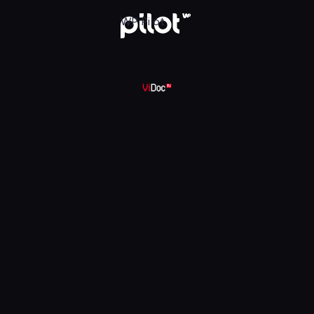
 w WP Pilot
WP Pilot