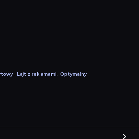
rtowy
,
Lajt z reklamami
,
Optymalny