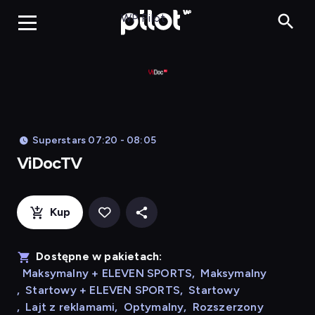
ViDocTV, Oglądaj
WP Pilot
Superstars 07:20 - 08:05
ViDocTV
Kup
Dostępne w pakietach:
Maksymalny + ELEVEN SPORTS
,
Maksymalny
,
Startowy + ELEVEN SPORTS
,
Startowy
,
Lajt z reklamami
,
Optymalny
,
Rozszerzony