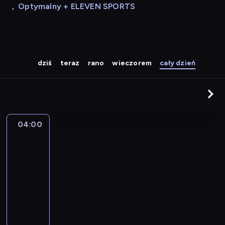
,
Optymalny + ELEVEN SPORTS
dziś
teraz
rano
wieczorem
cały dzień
04:00
Pierwsza
dama
04:00
-
04:45
telenowela
P
a
l
o