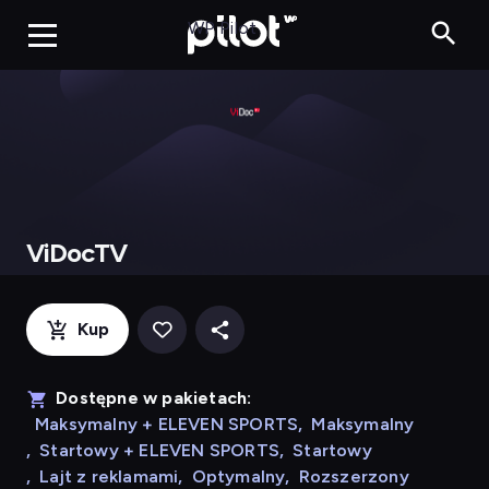
ViDocTV, Oglądaj
WP Pilot
ViDocTV
Kup
Dostępne w pakietach:
Maksymalny + ELEVEN SPORTS
,
Maksymalny
,
Startowy + ELEVEN SPORTS
,
Startowy
,
Lajt z reklamami
,
Optymalny
,
Rozszerzony