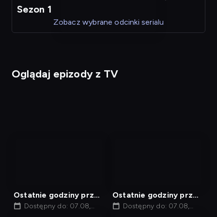
Sezon 1
Zobacz wybrane odcinki serialu
Oglądaj epizody z TV
nagranie
nagranie
z
z
tv
tv
Ostatnie godziny przed
Ostatnie godziny przed
śmiercią, Odcinek 18
Dostępny do: 07.08,
śmiercią, Odcinek 19
Dostępny do: 07.08,
00:40
04:40