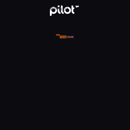
ue Crime, Oglądaj w WP Pilot
WP Pilot