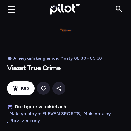
Viasat Tr
WP Pilot
Amerykańskie granice: Mosty 08:30 - 09:30
Viasat True Crime
Kup
Dostępne w pakietach:
Maksymalny + ELEVEN SPORTS
,
Maksymalny
,
Rozszerzony