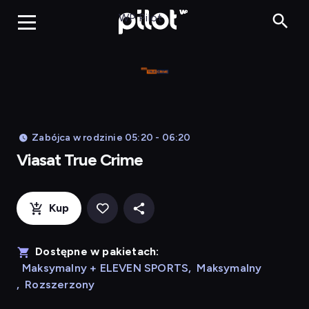
Viasat Tr
WP Pilot
Zabójca w rodzinie 05:20 - 06:20
Viasat True Crime
Kup
Dostępne w pakietach:
Maksymalny + ELEVEN SPORTS
,
Maksymalny
,
Rozszerzony