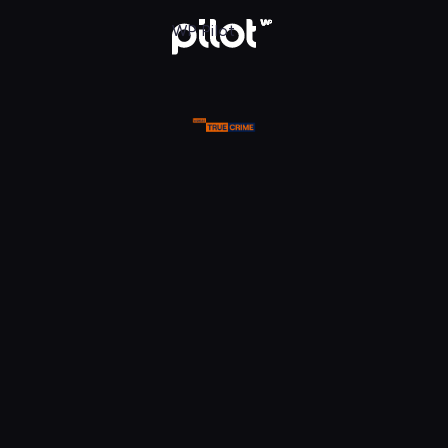
ue Crime, Oglądaj w WP Pilot
WP Pilot