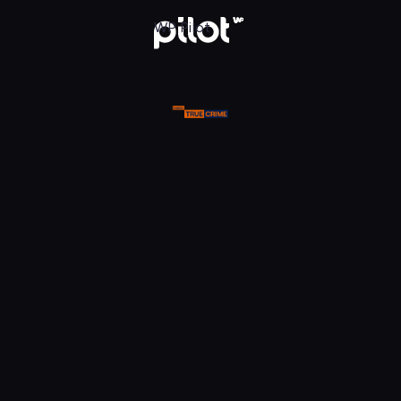
ue Crime, Oglądaj w WP Pilot
WP Pilot