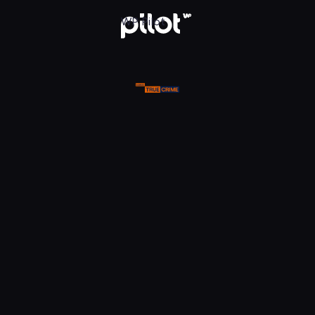
ue Crime, Oglądaj w WP Pilot
WP Pilot