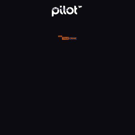
ue Crime, Oglądaj w WP Pilot
WP Pilot