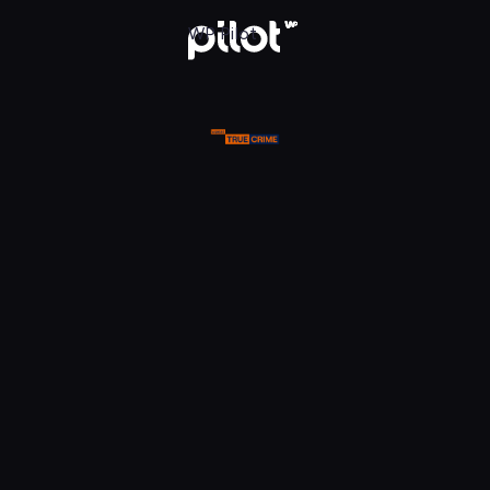
ue Crime, Oglądaj w WP Pilot
WP Pilot