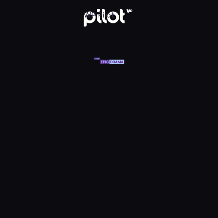
at Epic Drama HD, Oglądaj w WP Pilot
WP Pilot