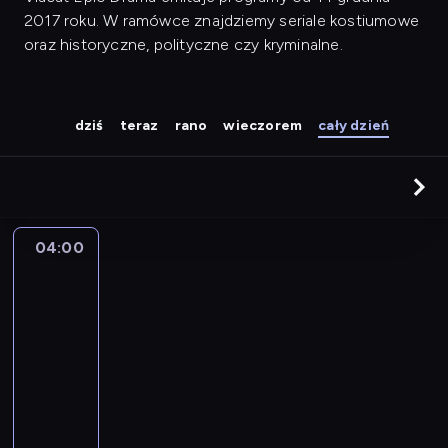
2017 roku. W ramówce znajdziemy seriale kostiumowe
oraz historyczne, polityczne czy kryminalne.
dziś
teraz
rano
wieczorem
cały dzień
04:00
Lekarze
na
start
04:00
-
04:35
medycyna
serial
obyczajowy
D