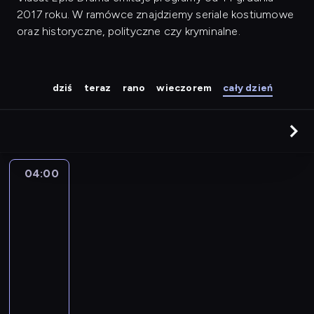
2017 roku. W ramówce znajdziemy seriale kostiumowe
oraz historyczne, polityczne czy kryminalne.
dziś
teraz
rano
wieczorem
cały dzień
04:00
Lekarze
na
start
04:00
-
04:35
medycyna
serial
obyczajowy
D