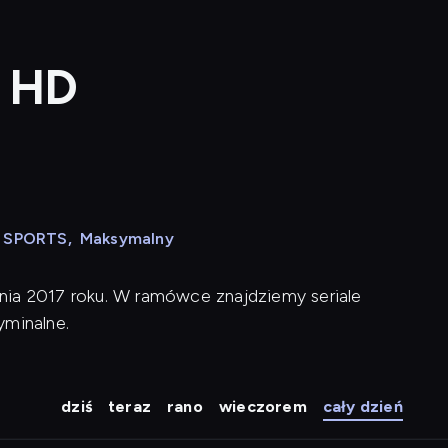
a HD
N SPORTS
,
Maksymalny
nia 2017 roku. W ramówce znajdziemy seriale
yminalne.
dziś
teraz
rano
wieczorem
cały dzień