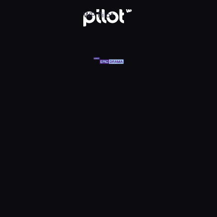
at Epic Drama HD, Oglądaj w WP Pilot
WP Pilot