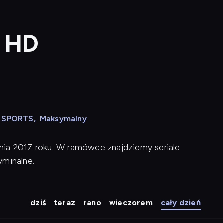
a HD
N SPORTS
,
Maksymalny
nia 2017 roku. W ramówce znajdziemy seriale
yminalne.
dziś
teraz
rano
wieczorem
cały dzień