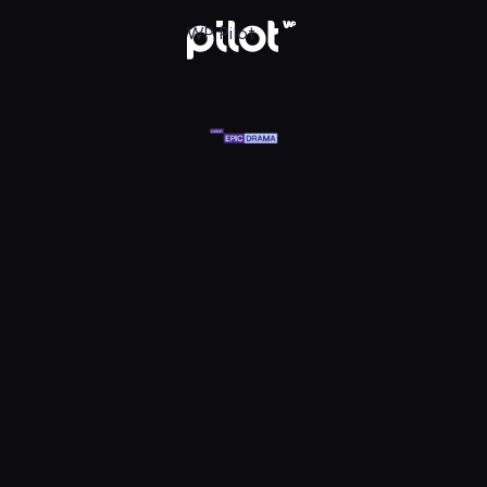
at Epic Drama HD, Oglądaj w WP Pilot
WP Pilot