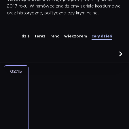
2017 roku. W ramówce znajdziemy seriale kostiumowe
oraz historyczne, polityczne czy kryminalne.
dziś
teraz
rano
wieczorem
cały dzień
02:15
Dalgliesh
02:15
-
04:25
serial
kryminalny
D
a
l