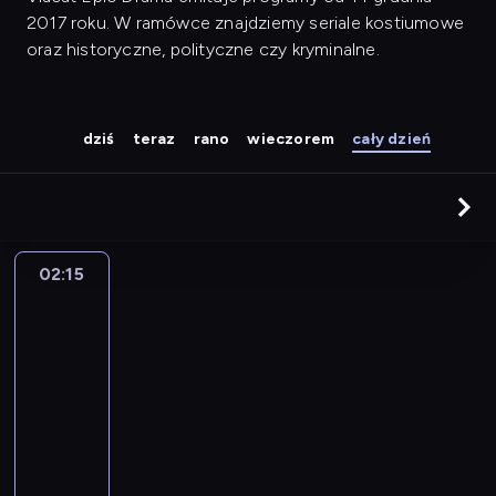
2017 roku. W ramówce znajdziemy seriale kostiumowe
oraz historyczne, polityczne czy kryminalne.
dziś
teraz
rano
wieczorem
cały dzień
02:15
Dalgliesh
02:15
-
04:25
serial
kryminalny
D
a
l